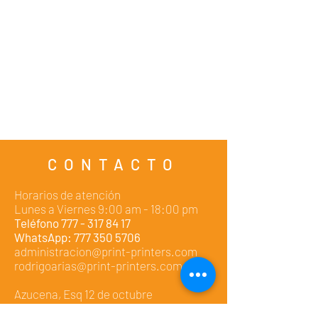
CONTACTO
Horarios de atención
Lunes a Viernes 9:00 am - 18:00 pm
Teléfono
777 - 317 84 17
WhatsApp:
777 350 5706
administracion@print-printers.com
rodrigoarias@print-printers.com
Azucena, Esq 12 de octubre
Cuernavaca Morelos