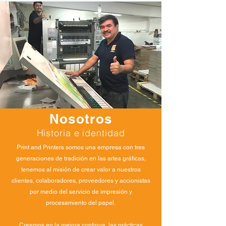
Nosotros
Historia e identidad
Print and Printers somos una empresa con tres
generaciones de tradición en las artes gráficas,
tenemos al misión de crear valor a nuestros
clientes, colaboradores, proveedores y accionistas
por medio del servicio de impresión y
procesamiento del papel.
Creemos en la mejora continua, las prácticas